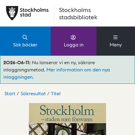
Hoppa till huvudinnehåll
Stockholms
stadsbibliotek
Sök böcker
Logga in
Meny
2026-06-11:
Nu lanserar vi en ny, säkrare
inloggningsmetod.
Mer information om den nya
inloggningen
.
Start
Sökresultat
Titel