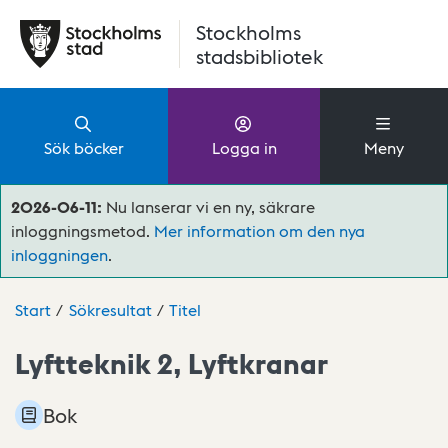
Hoppa till huvudinnehåll
Stockholms
stadsbibliotek
Sök böcker
Logga in
Meny
2026-06-11:
Nu lanserar vi en ny, säkrare
inloggningsmetod.
Mer information om den nya
inloggningen
.
Start
Sökresultat
Titel
Lyftteknik 2, Lyftkranar
Bok