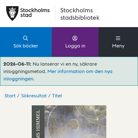
Hoppa till huvudinnehåll
Stockholms
stadsbibliotek
Sök böcker
Logga in
Meny
2026-06-11:
Nu lanserar vi en ny, säkrare
inloggningsmetod.
Mer information om den nya
inloggningen
.
Start
Sökresultat
Titel