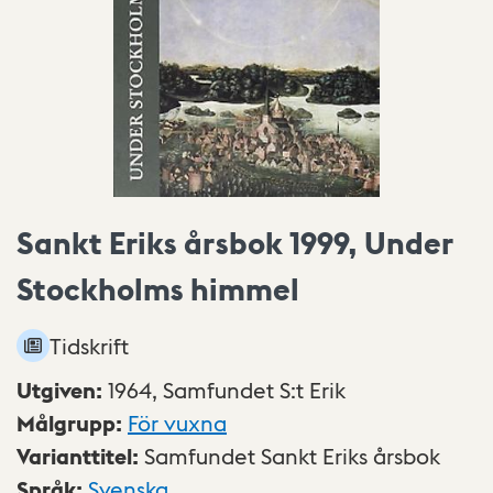
Sankt Eriks årsbok 1999, Under
Stockholms himmel
Tidskrift
Utgiven
:
1964,
Samfundet S:t Erik
Målgrupp
:
För vuxna
Varianttitel
:
Samfundet Sankt Eriks årsbok
Språk
:
Svenska