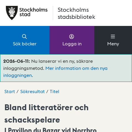
Hoppa till huvudinnehåll
Stockholms
stadsbibliotek
Sök böcker
Logga in
Meny
2026-06-11:
Nu lanserar vi en ny, säkrare
inloggningsmetod.
Mer information om den nya
inloggningen
.
Start
Sökresultat
Titel
Bland litteratörer och
schackspelare
I Pavillon du Bazar vid Norrbro