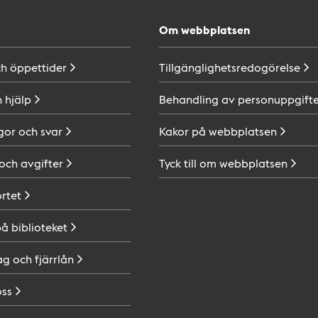
Om webbplatsen
ch
öppettider
Tillgänglighetsredogörelse
h
hjälp
Behandling av
personuppgifte
gor och
svar
Kakor på
webbplatsen
 och
avgifter
Tyck till om
webbplatsen
ortet
på
biblioteket
ag och
fjärrlån
oss