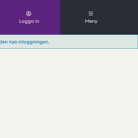
Logga in
Meny
den nya inloggningen
.