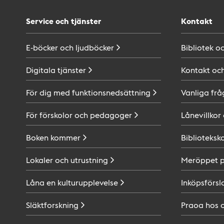
Service och tjänster
Kontakt
E-böcker och
ljudböcker
Bibliotek o
Digitala
tjänster
Kontakt oc
För dig med
funktionsnedsättning
Vanliga frå
För förskolor och
pedagoger
Lånevillkor
Boken
kommer
Biblioteksk
Lokaler och
utrustning
Meröppet 
Låna en
kulturupplevelse
Inköpsförsl
Släktforskning
Praoa hos