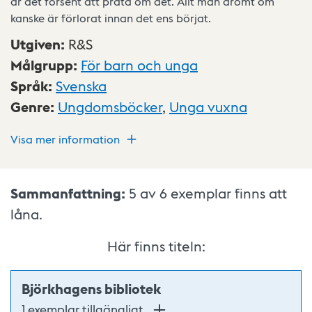
är det försent att prata om det. Allt man drömt om
kanske är förlorat innan det ens börjat.
Utgiven
:
R&S
Målgrupp
:
För barn och unga
Språk
:
Svenska
Genre
:
Ungdomsböcker
,
Unga vuxna
Visa mer information
Sammanfattning:
5 av 6
exemplar finns att
låna.
Här finns titeln:
Björkhagens bibliotek
1 exemplar tillgängligt