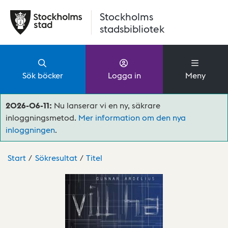
Hoppa till huvudinnehåll
Stockholms
stadsbibliotek
Sök böcker
Logga in
Meny
2026-06-11:
Nu lanserar vi en ny, säkrare
inloggningsmetod.
Mer information om den nya
inloggningen
.
Start
Sökresultat
Titel