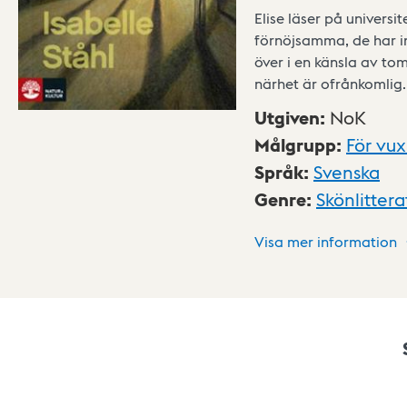
Elise läser på univers
förnöjsamma, de har ing
över i en känsla av tom
närhet är ofrånkomlig.
Utgiven
:
NoK
Målgrupp
:
För vu
Språk
:
Svenska
Genre
:
Skönlittera
Visa mer information