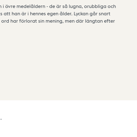
n i övre medelåldern - de är så lugna, orubbliga och
ts att han är i hennes egen ålder. Lyckan går snart
a ord har förlorat sin mening, men där längtan efter
.