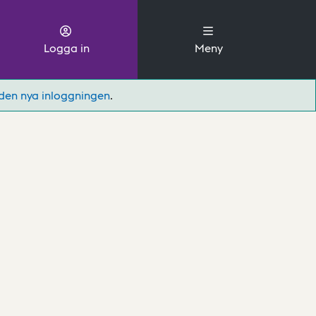
Logga in
Meny
den nya inloggningen
.