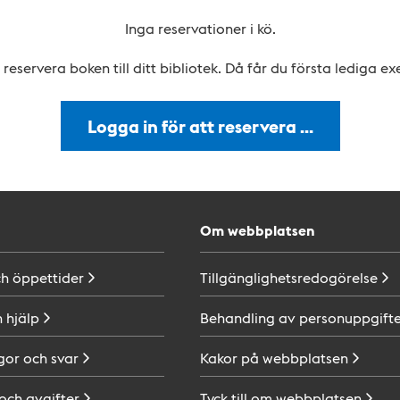
Inga reservationer i kö.
reservera boken till ditt bibliotek. Då får du första lediga e
Logga in för att reservera …
Om webbplatsen
ch
öppettider
Tillgänglighetsredogörelse
h
hjälp
Behandling av
personuppgifte
gor och
svar
Kakor på
webbplatsen
 och
avgifter
Tyck till om
webbplatsen