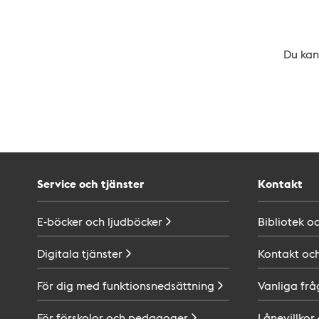
Du kan 
Service och tjänster
Kontakt
E-böcker och
ljudböcker
Bibliotek o
Digitala
tjänster
Kontakt oc
För dig med
funktionsnedsättning
Vanliga frå
För förskolor och
pedagoger
Lånevillkor