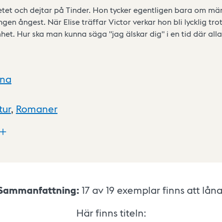
itetet och dejtar på Tinder. Hon tycker egentligen bara om mä
en ångest. När Elise träffar Victor verkar hon bli lycklig tro
het. Hur ska man kunna säga "jag älskar dig" i en tid där all
xna
tur
,
Romaner
Sammanfattning:
17 av 19
exemplar finns att låna
Här finns titeln: