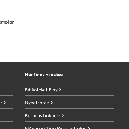
xemplar.
Här finns vi också
Biblioteket
Play
r
Nyhetsbrev
Barnens
bokbuss
Mångspråkiga
lånecentralen