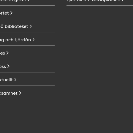
ortet
på
biblioteket
ag och
fjärrlån
oss
oss
ktuellt
ksamhet