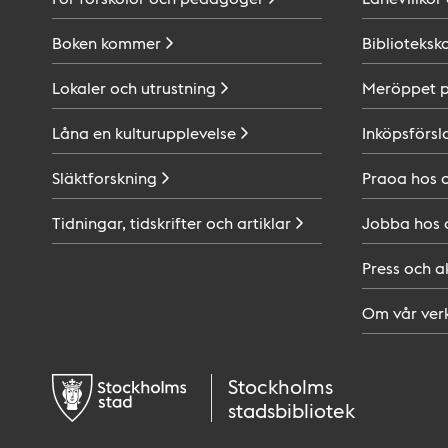
Boken
kommer
Biblioteksk
Lokaler och
utrustning
Meröppet 
Låna en
kulturupplevelse
Inköpsförsl
Släktforskning
Praoa hos
Tidningar, tidskrifter och
artiklar
Jobba hos
Press och
a
Om vår
ver
Stockholms
stadsbibliotek