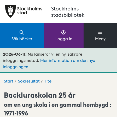
Hoppa till huvudinnehåll
Stockholms
stadsbibliotek
Sök böcker
Logga in
Meny
2026-06-11:
Nu lanserar vi en ny, säkrare
inloggningsmetod.
Mer information om den nya
inloggningen
.
Start
Sökresultat
Titel
Backluraskolan 25 år
om en ung skola i en gammal hembygd :
1971-1996