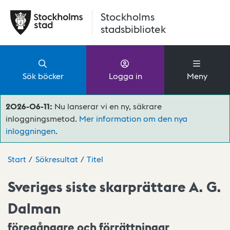
Hoppa till huvudinnehåll
Stockholms
stadsbibliotek
Sök böcker
Logga in
Meny
2026-06-11:
Nu lanserar vi en ny, säkrare
inloggningsmetod.
Mer information om den nya
inloggningen
.
Start
Sökresultat
Titel
Sveriges siste skarprättare A. G.
Dalman
föregångare och förrättningar