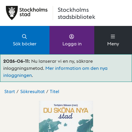
Hoppa till huvudinnehåll
Stockholms
stadsbibliotek
Sök böcker
Logga in
Meny
2026-06-11:
Nu lanserar vi en ny, säkrare
inloggningsmetod.
Mer information om den nya
inloggningen
.
Start
Sökresultat
Titel