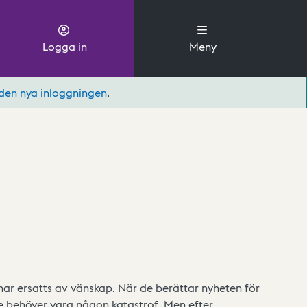
Logga in
Meny
den nya inloggningen
.
 har ersatts av vänskap. När de berättar nyheten för
nte behöver vara någon katastrof. Men efter