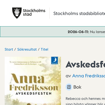
Hoppa till huvudinnehåll
Stockholms stadsbibliot
2026-06-11:
Nu lanse
Start
Sökresultat
Titel
Avskedsf
av
Anna Fredrikss
Bok
Rebecca och hennes man
sina bästa vänner blir