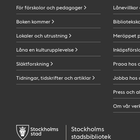
För förskolor och
pedagoger
Lånevillkor
Boken
kommer
Biblioteksk
Lokaler och
utrustning
Meröppet 
Låna en
kulturupplevelse
Inköpsförsl
Släktforskning
Praoa hos
Tidningar, tidskrifter och
artiklar
Jobba hos
Press och
a
Om vår
ver
Stockholms
stadsbibliotek