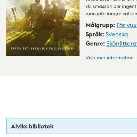
skilsmässan blir ingen
man inte längre välko
Målgrupp
:
För vu
Språk
:
Svenska
Genre
:
Skönlittera
Visa mer information
Alviks bibliotek