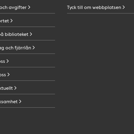
 och
avgifter
Tyck till om
webbplatsen
ortet
på
biblioteket
ag och
fjärrlån
oss
oss
ktuellt
ksamhet