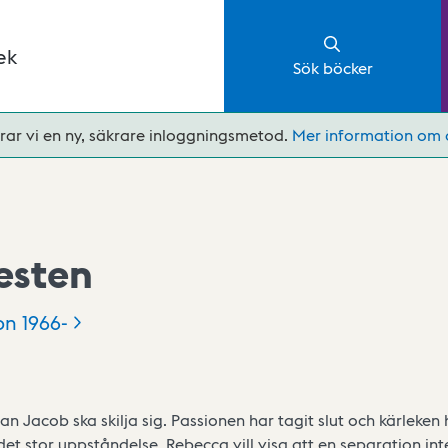
ek
Sök böcker
rar vi en ny, säkrare inloggningsmetod.
Mer information om 
esten
on
1966-
 Jacob ska skilja sig. Passionen har tagit slut och kärleken
 det stor uppståndelse. Rebecca vill visa att en separation i