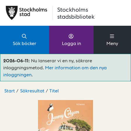
Hoppa till huvudinnehåll
Stockholms
stadsbibliotek
Sök böcker
Logga in
Meny
2026-06-11:
Nu lanserar vi en ny, säkrare
inloggningsmetod.
Mer information om den nya
inloggningen
.
Start
Sökresultat
Titel