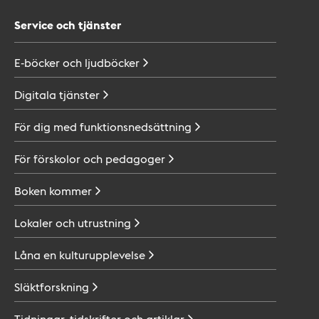
Service och tjänster
E-böcker och
ljudböcker
Digitala
tjänster
För dig med
funktionsnedsättning
För förskolor och
pedagoger
Boken
kommer
Lokaler och
utrustning
Låna en
kulturupplevelse
Släktforskning
Tidningar, tidskrifter och
artiklar