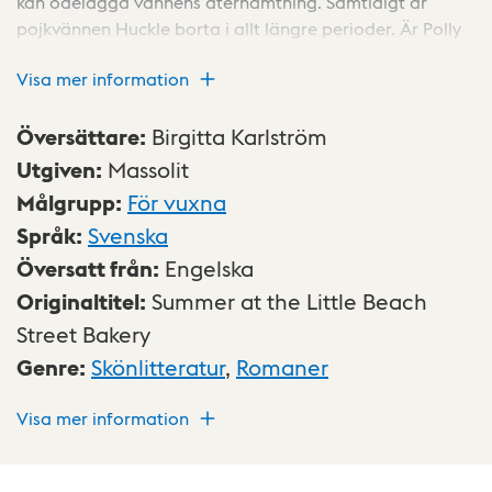
kan ödelägga vännens återhämtning. Samtidigt är
pojkvännen Huckle borta i allt längre perioder. Är Polly
på väg att förlora allt hon kommit att älska?
Visa mer information
Översättare
:
Birgitta Karlström
Utgiven
:
Massolit
Målgrupp
:
För vuxna
Språk
:
Svenska
Översatt från
:
Engelska
Originaltitel
:
Summer at the Little Beach
Street Bakery
Genre
:
Skönlitteratur
,
Romaner
Visa mer information