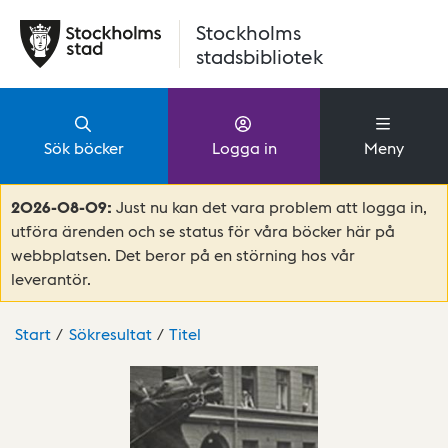
Hoppa till huvudinnehåll
Stockholms
stadsbibliotek
Sök böcker
Logga in
Meny
2026-08-09:
Just nu kan det vara problem att logga in,
utföra ärenden och se status för våra böcker här på
webbplatsen. Det beror på en störning hos vår
leverantör.
Start
Sökresultat
Titel