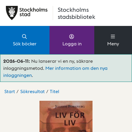
Hoppa till huvudinnehåll
Stockholms
stadsbibliotek
Sök böcker
Logga in
Meny
2026-06-11:
Nu lanserar vi en ny, säkrare
inloggningsmetod.
Mer information om den nya
inloggningen
.
Start
Sökresultat
Titel