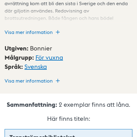
avrättning kom att bli den sista i Sverige och den enda
där giljotin användes. Redovisning av
brottsutredningen. Både fången och hans bödel
kommer till tals.
Visa mer information
Utgiven
:
Bonnier
Målgrupp
:
För vuxna
Språk
:
Svenska
Visa mer information
Sammanfattning:
2
exemplar finns att låna.
Här finns titeln: