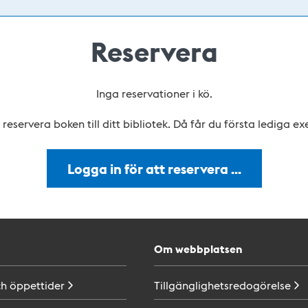
Reservera
Inga reservationer i kö.
reservera boken till ditt bibliotek. Då får du första lediga e
Logga in för att reservera …
Om webbplatsen
ch
öppettider
Tillgänglighetsredogörelse