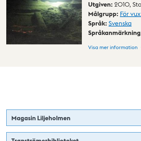
Utgiven
:
2010,
St
Målgrupp
:
För vu
Språk
:
Svenska
Språkanmärkning
Visa mer information
Magasin Liljeholmen
Tranströmerbiblioteket