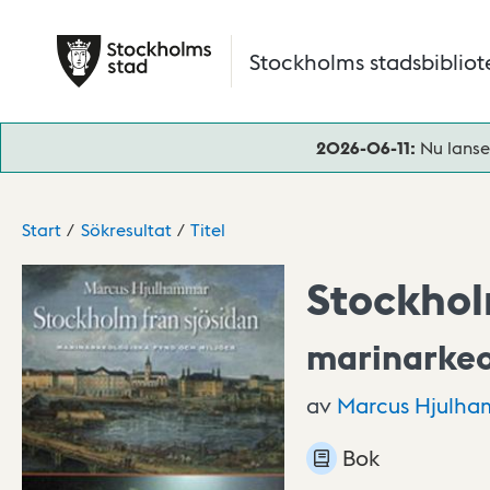
Hoppa till huvudinnehåll
Stockholms stadsbibliot
2026-06-11:
Nu lanse
Start
Sökresultat
Titel
Stockhol
marinarkeo
av
Marcus
Hjulha
Bok