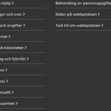
h
hjälp
Behandling av
personuppgifte
gor och
svar
Kakor på
webbplatsen
 och
avgifter
Tyck till om
webbplatsen
ortet
på
biblioteket
ag och
fjärrlån
oss
oss
ktuellt
ksamhet