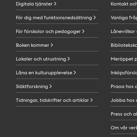
Digitala
tjänster
Kontakt oc
För dig med
funktionsnedsättning
Vanliga frå
För förskolor och
pedagoger
Lånevillkor
Boken
kommer
Biblioteksk
Lokaler och
utrustning
Meröppet 
Låna en
kulturupplevelse
Inköpsförsl
Släktforskning
Praoa hos
Tidningar, tidskrifter och
artiklar
Jobba hos
Press och
a
Om vår
ver