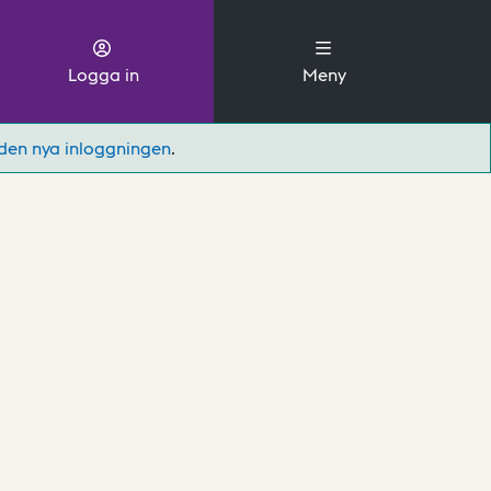
Logga in
Meny
den nya inloggningen
.