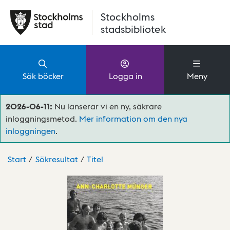
Hoppa till huvudinnehåll
Stockholms
stadsbibliotek
Sök böcker
Logga in
Meny
2026-06-11:
Nu lanserar vi en ny, säkrare
inloggningsmetod.
Mer information om den nya
inloggningen
.
Start
Sökresultat
Titel