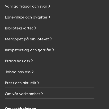
Vanliga frågor och
svar
Lånevillkor och
avgifter
Bibliotekskortet
Meröppet på
biblioteket
Inköpsförslag och
fjärrlån
Praoa hos
oss
Jobba hos
oss
Press och
aktuellt
Om vår
verksamhet
Om webbplatsen