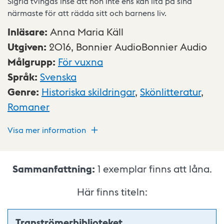
Sigrid tvingas inse att hon inte ens kan lita på sina
närmaste för att rädda sitt och barnens liv.
Inläsare
:
Anna Maria Käll
Utgiven
:
2016,
Bonnier AudioBonnier Audio
Målgrupp
:
För vuxna
Språk
:
Svenska
Genre
:
Historiska skildringar
,
Skönlitteratur
,
Romaner
Visa mer information
Sammanfattning:
1
exemplar finns att låna.
Här finns titeln:
Tranströmerbiblioteket