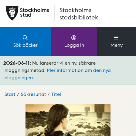
Hoppa till huvudinnehåll
Stockholms
stadsbibliotek
Sök böcker
Logga in
Meny
2026-06-11:
Nu lanserar vi en ny, säkrare
inloggningsmetod.
Mer information om den nya
inloggningen
.
Start
Sökresultat
Titel