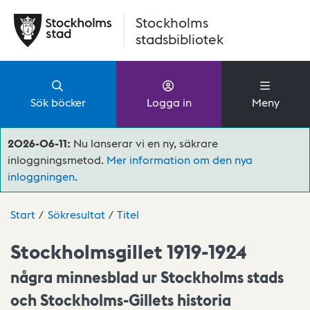
Hoppa till huvudinnehåll
Stockholms
stadsbibliotek
Sök böcker
Logga in
Meny
2026-06-11:
Nu lanserar vi en ny, säkrare
inloggningsmetod.
Mer information om den nya
inloggningen
.
Start
Sökresultat
Titel
Stockholmsgillet 1919-1924
några minnesblad ur Stockholms stads
och Stockholms-Gillets historia