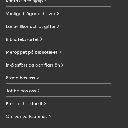
Kontakt och
hjälp
Vanliga frågor och
svar
Lånevillkor och
avgifter
Bibliotekskortet
Meröppet på
biblioteket
Inköpsförslag och
fjärrlån
Praoa hos
oss
Jobba hos
oss
Press och
aktuellt
Om vår
verksamhet