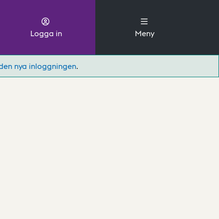
Logga in
Meny
den nya inloggningen
.