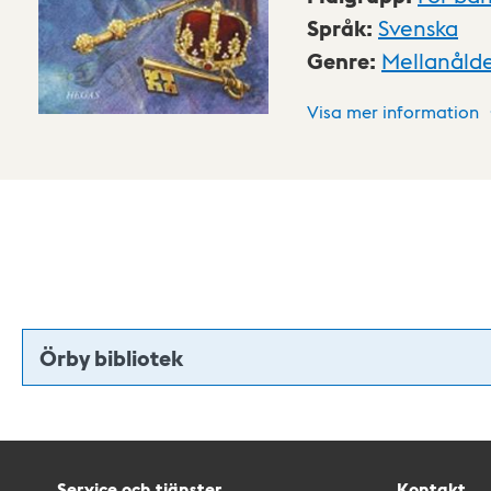
Språk
:
Svenska
Genre
:
Mellanåld
Visa mer information
Örby bibliotek
Service och tjänster
Kontakt