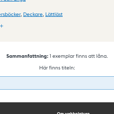
ersböcker
,
Deckare
,
Lättläst
Sammanfattning:
1
exemplar finns att låna.
Här finns titeln:
Om webbplatsen