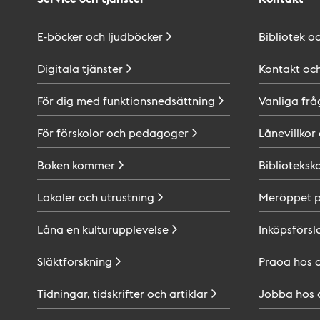
E-böcker och
ljudböcker
Bibliotek o
Digitala
tjänster
Kontakt oc
För dig med
funktionsnedsättning
Vanliga frå
För förskolor och
pedagoger
Lånevillkor
Boken
kommer
Biblioteksk
Lokaler och
utrustning
Meröppet 
Låna en
kulturupplevelse
Inköpsförsl
Släktforskning
Praoa hos
Tidningar, tidskrifter och
artiklar
Jobba hos