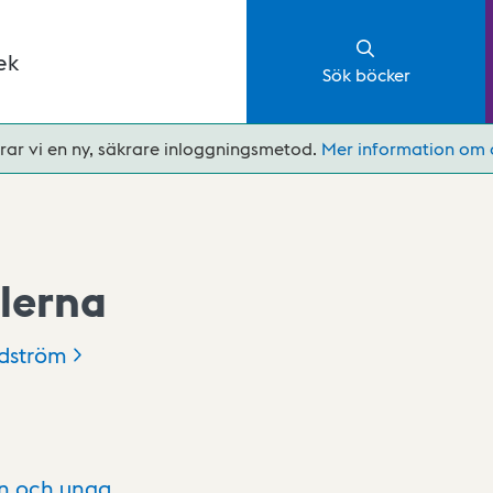
ek
Sök böcker
rar vi en ny, säkrare inloggningsmetod.
Mer information om 
lerna
dström
rn och unga