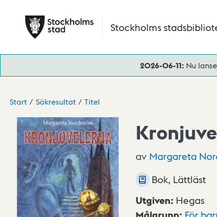
Hoppa till huvudinnehåll
Stockholms stadsbibliot
2026-06-11:
Nu lanse
Start
Sökresultat
Titel
Kronjuve
av
Margareta
Nor
Bok, Lättläst
Utgiven
:
Hegas
Målgrupp
:
För ba