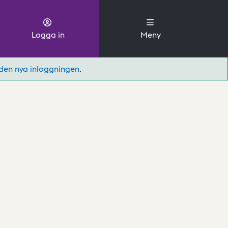
Logga in
Meny
den nya inloggningen
.