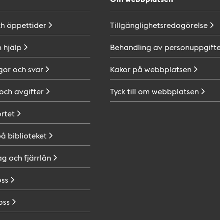
ch
öppettider
Tillgänglighetsredogörelse
h
hjälp
Behandling av
personuppgifte
gor och
svar
Kakor på
webbplatsen
 och
avgifter
Tyck till om
webbplatsen
ortet
på
biblioteket
ag och
fjärrlån
oss
oss