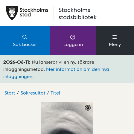
Hoppa till huvudinnehåll
Stockholms
stadsbibliotek
Sök böcker
Logga in
Meny
2026-06-11:
Nu lanserar vi en ny, säkrare
inloggningsmetod.
Mer information om den nya
inloggningen
.
Start
Sökresultat
Titel