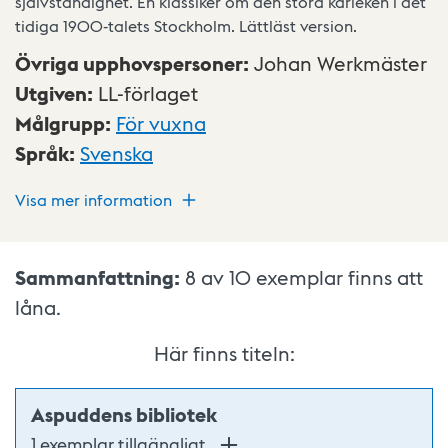
självständighet. En klassiker om den stora kärleken i det
tidiga 1900-talets Stockholm. Lättläst version.
Övriga upphovspersoner
:
Johan Werkmäster
Utgiven
:
LL-förlaget
Målgrupp
:
För vuxna
Språk
:
Svenska
Visa mer information
Sammanfattning:
8 av 10
exemplar finns att
låna.
Här finns titeln:
Aspuddens bibliotek
1 exemplar tillgängligt