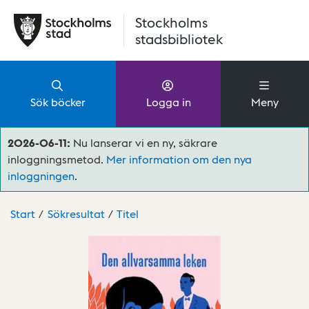
Hoppa till huvudinnehåll
Stockholms
stadsbibliotek
Sök böcker
Logga in
Meny
2026-06-11:
Nu lanserar vi en ny, säkrare
inloggningsmetod.
Mer information om den nya
inloggningen
.
Start
Sökresultat
Titel