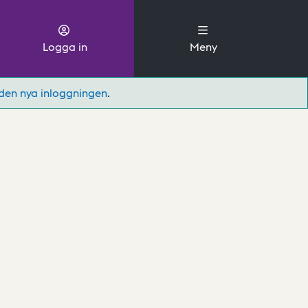
Logga in
Meny
den nya inloggningen
.