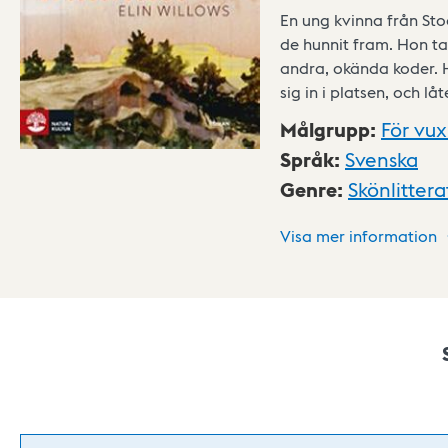
En ung kvinna från Stoc
de hunnit fram. Hon tar
andra, okända koder. H
sig in i platsen, och lå
Målgrupp
:
För vu
Språk
:
Svenska
Genre
:
Skönlittera
Visa mer information