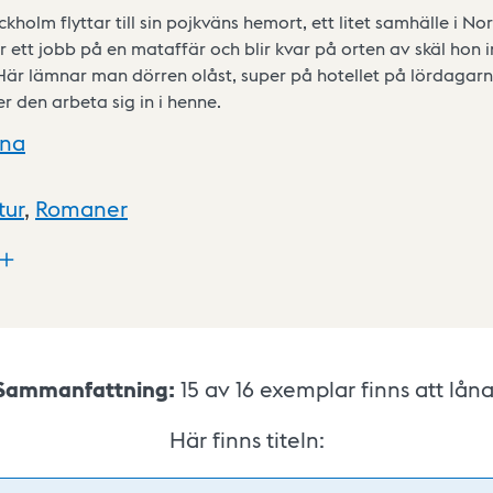
kholm flyttar till sin pojkväns hemort, ett litet samhälle i No
 ett jobb på en mataffär och blir kvar på orten av skäl hon in
är lämnar man dörren olåst, super på hotellet på lördagarna
ter den arbeta sig in i henne.
xna
tur
,
Romaner
Sammanfattning:
15 av 16
exemplar finns att låna
Här finns titeln: