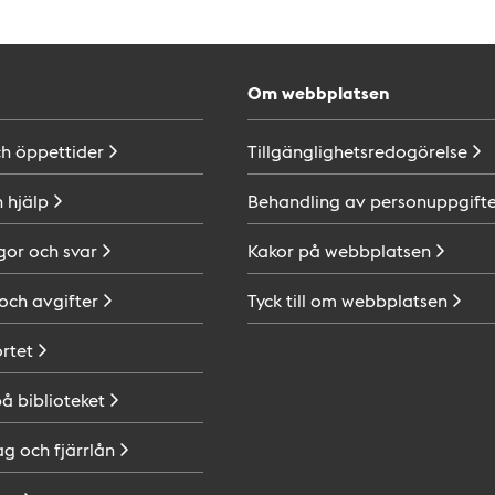
Om webbplatsen
ch
öppettider
Tillgänglighetsredogörelse
h
hjälp
Behandling av
personuppgifte
gor och
svar
Kakor på
webbplatsen
 och
avgifter
Tyck till om
webbplatsen
ortet
på
biblioteket
ag och
fjärrlån