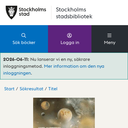
Hoppa till huvudinnehåll
Stockholms
stadsbibliotek
Sök böcker
Logga in
Meny
2026-06-11:
Nu lanserar vi en ny, säkrare
inloggningsmetod.
Mer information om den nya
inloggningen
.
Start
Sökresultat
Titel