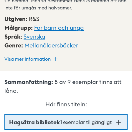
sig hemma. Men så bestämmer Henriks mamma att han
inte får umgås med halvsamer.
Utgiven
:
R&S
Målgrupp
:
För barn och unga
Språk
:
Svenska
Genre
:
Mellanåldersböcker
Visa mer information
Sammanfattning:
8 av 9
exemplar finns att
låna.
Här finns titeln:
Hagsätra bibliotek
1 exemplar tillgängligt