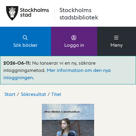
Hoppa till huvudinnehåll
Stockholms
stadsbibliotek
Sök böcker
Logga in
Meny
2026-06-11:
Nu lanserar vi en ny, säkrare
inloggningsmetod.
Mer information om den nya
inloggningen
.
Start
Sökresultat
Titel