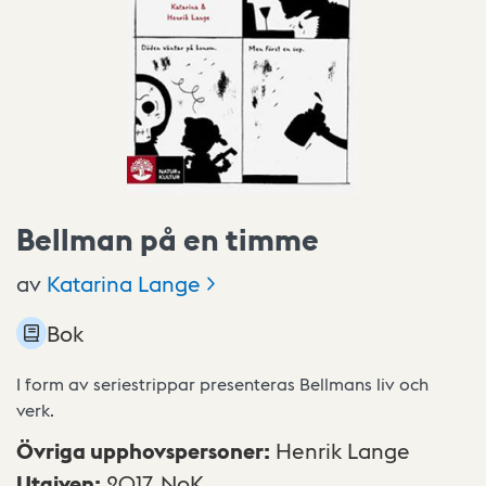
Bellman på en timme
av
Katarina
Lange
Bok
I form av seriestrippar presenteras Bellmans liv och
verk.
Övriga upphovspersoner
:
Henrik Lange
Utgiven
:
2017,
NoK