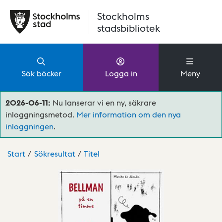
Hoppa till huvudinnehåll
Stockholms
stadsbibliotek
Sök böcker
Logga in
Meny
2026-06-11:
Nu lanserar vi en ny, säkrare
inloggningsmetod.
Mer information om den nya
inloggningen
.
Start
Sökresultat
Titel