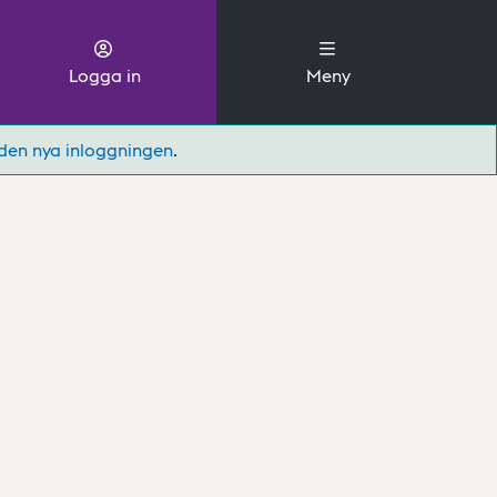
Logga in
Meny
den nya inloggningen
.