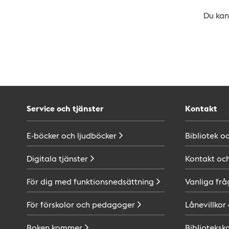
Du kan 
Service och tjänster
Kontakt
E-böcker och
ljudböcker
Bibliotek o
Digitala
tjänster
Kontakt oc
För dig med
funktionsnedsättning
Vanliga frå
För förskolor och
pedagoger
Lånevillkor
Boken
kommer
Biblioteksk