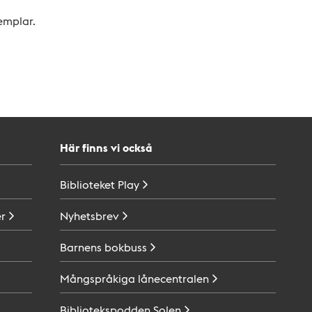
xemplar.
Här finns vi också
Biblioteket
Play
r
Nyhetsbrev
Barnens
bokbuss
Mångspråkiga
lånecentralen
Bibliotekspodden
Solen