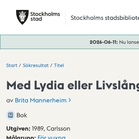
Hoppa till huvudinnehåll
Stockholms stadsbibliot
2026-06-11:
Nu lanse
Start
Sökresultat
Titel
Med Lydia eller Livslån
av
Brita
Mannerheim
Bok
Utgiven
:
1989,
Carlsson
Målgrupp
:
För vuxna