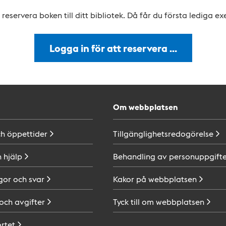
reservera boken till ditt bibliotek. Då får du första lediga e
Logga in för att reservera …
Om webbplatsen
ch
öppettider
Tillgänglighetsredogörelse
h
hjälp
Behandling av
personuppgifte
gor och
svar
Kakor på
webbplatsen
 och
avgifter
Tyck till om
webbplatsen
ortet