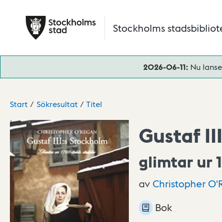
Hoppa till huvudinnehåll
Stockholms stadsbibliot
2026-06-11:
Nu lanse
Start
Sökresultat
Titel
Gustaf II
glimtar ur 
av
Christopher
O'
Bok