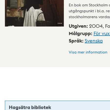
En bok om Stockholm oc
utgångspunkt i bl.a. r
stockholmarens vardag
Utgiven
:
2004,
F
Målgrupp
:
För vu
Språk
:
Svenska
Visa mer information
Hagsätra bibliotek