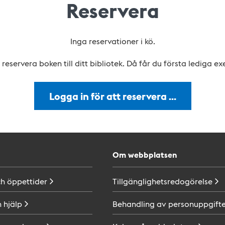
Reservera
Inga reservationer i kö.
reservera boken till ditt bibliotek. Då får du första lediga e
Logga in för att reservera …
Om webbplatsen
ch
öppettider
Tillgänglighetsredogörelse
h
hjälp
Behandling av
personuppgifte