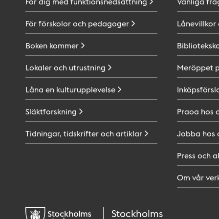
För dig med
funktionsnedsättning
Vanliga frå
För förskolor och
pedagoger
Lånevillkor
Boken
kommer
Biblioteksk
Lokaler och
utrustning
Meröppet 
Låna en
kulturupplevelse
Inköpsförsl
Släktforskning
Praoa hos
Tidningar, tidskrifter och
artiklar
Jobba hos
Press och
a
Om vår
ver
Stockholms