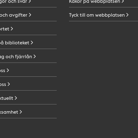
gor och
svar
Kakor på
webbplatsen
 och
avgifter
Tyck till om
webbplatsen
ortet
på
biblioteket
ag och
fjärrlån
oss
oss
ktuellt
ksamhet