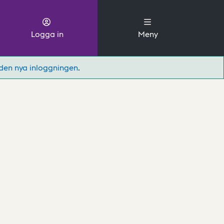
Logga in
Meny
den nya inloggningen
.