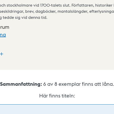
h stockholmare vid 1700-talets slut. Författaren, historiker 
eseskildringar, brev, dagböcker, mantalslängder, efterlysning
 tedde sig vid denna tid.
orum
xna
Sammanfattning:
6 av 8
exemplar finns att låna.
Här finns titeln: