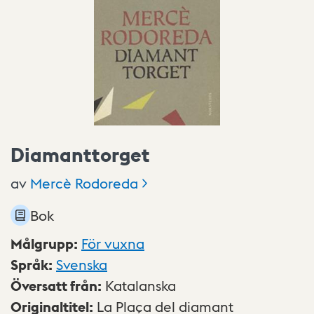
Diamanttorget
av
Mercè
Rodoreda
Bok
Målgrupp
:
För vuxna
Språk
:
Svenska
Översatt från
:
Katalanska
Originaltitel
:
La Plaça del diamant