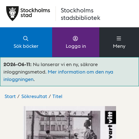
Hoppa till huvudinnehåll
Stockholms
stadsbibliotek
Sök böcker
Logga in
Meny
2026-06-11:
Nu lanserar vi en ny, säkrare
inloggningsmetod.
Mer information om den nya
inloggningen
.
Start
Sökresultat
Titel