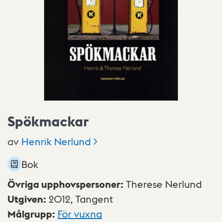
Spökmackar
av
Henrik
Nerlund
Bok
Övriga upphovspersoner
:
Therese Nerlund
Utgiven
:
2012,
Tangent
Målgrupp
:
För vuxna