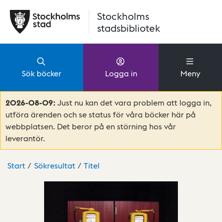
Hoppa till huvudinnehåll
Stockholms
stadsbibliotek
Sök böcker
Logga in
Meny
2026-08-09:
Just nu kan det vara problem att logga in,
utföra ärenden och se status för våra böcker här på
webbplatsen. Det beror på en störning hos vår
leverantör.
Start
Sökresultat
Titel