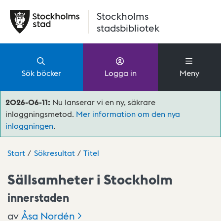
Hoppa till huvudinnehåll
Stockholms
stadsbibliotek
Sök böcker
Logga in
Meny
2026-06-11:
Nu lanserar vi en ny, säkrare
inloggningsmetod.
Mer information om den nya
inloggningen
.
Start
Sökresultat
Titel
Sällsamheter i Stockholm
innerstaden
av
Åsa
Nordén