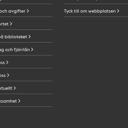
 och
avgifter
Tyck till om
webbplatsen
ortet
på
biblioteket
ag och
fjärrlån
oss
oss
ktuellt
ksamhet