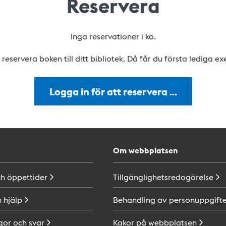
Reservera
Inga reservationer i kö.
reservera boken till ditt bibliotek. Då får du första lediga e
Logga in för att reservera …
Om webbplatsen
ch
öppettider
Tillgänglighetsredogörelse
h
hjälp
Behandling av
personuppgifte
gor och
svar
Kakor på
webbplatsen