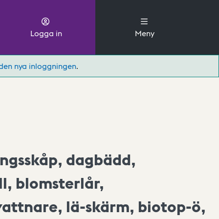
Logga in
Meny
den nya inloggningen
.
lingsskåp, dagbädd,
, blomsterlår,
vattnare, lä-skärm, biotop-ö,