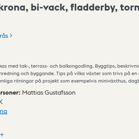
rona, bi-vack, fladderby, torn
rås
as med tak-, terrass- och balkongodling. Byggtips, beskrivn
inredning och byggande. Tips på vilka växter som trivs på en 
lenliga ritningar på projekt som exempelvis miniväxthus, da
rsoner
:
Mattias Gustafsson
K
xna