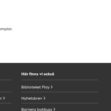
xemplar.
Här finns vi också
Biblioteket
Play
r
Nyhetsbrev
Barnens
bokbuss