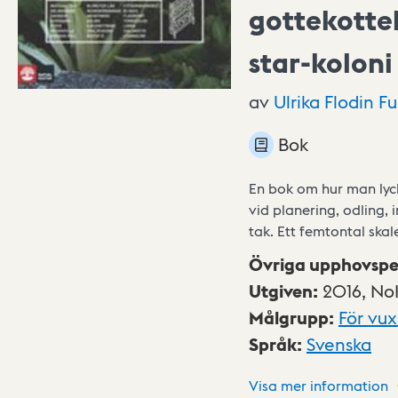
gottekottek
star-koloni
av
Ulrika Flodin
Fu
Bok
En bok om hur man lyck
vid planering, odling, 
tak. Ett femtontal ska
Övriga upphovspe
Utgiven
:
2016,
No
Målgrupp
:
För vu
Språk
:
Svenska
Visa mer information