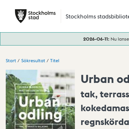
Hoppa till huvudinnehåll
Stockholms stadsbibliot
2026-06-11:
Nu lanse
Start
Sökresultat
Titel
Urban od
tak, terras
kokedamast
regnskördar