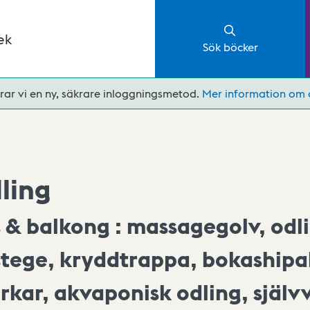
ek
Sök böcker
rar vi en ny, säkrare inloggningsmetod.
Mer information om 
ling
s & balkong : massagegolv, od
ege, kryddtrappa, bokashipall
kar, akvaponisk odling, själv