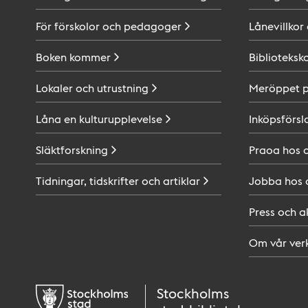
För förskolor och
pedagoger
Lånevillkor
Boken
kommer
Biblioteksk
Lokaler och
utrustning
Meröppet 
Låna en
kulturupplevelse
Inköpsförsl
Släktforskning
Praoa hos
Tidningar, tidskrifter och
artiklar
Jobba hos
Press och
a
Om vår
ver
Stockholms