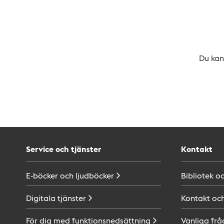
Du kan 
Service och tjänster
Kontakt
E-böcker och
ljudböcker
Bibliotek o
Digitala
tjänster
Kontakt oc
För dig med
funktionsnedsättning
Vanliga frå