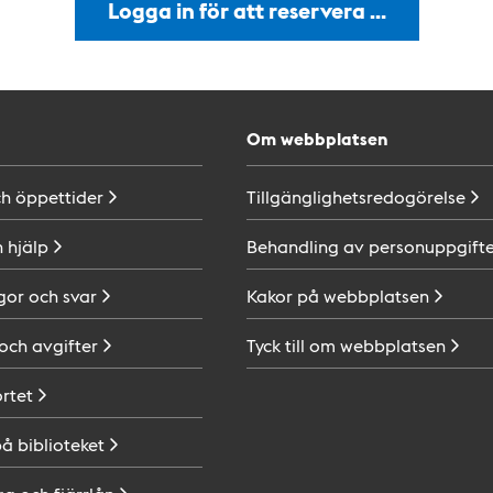
Logga in för att reservera …
Om webbplatsen
ch
öppettider
Tillgänglighetsredogörelse
h
hjälp
Behandling av
personuppgifte
gor och
svar
Kakor på
webbplatsen
 och
avgifter
Tyck till om
webbplatsen
ortet
på
biblioteket