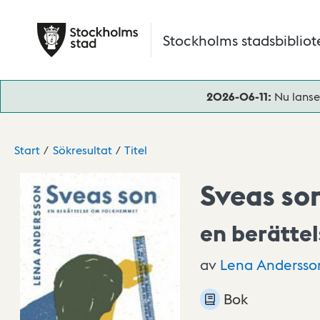
Hoppa till huvudinnehåll
Stockholms stadsbibliot
2026-06-11:
Nu lanse
Start
Sökresultat
Titel
Sveas so
en berätte
av
Lena Andersso
Bok