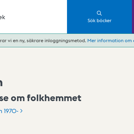
ek
Sök böcker
rar vi en ny, säkrare inloggningsmetod.
Mer information om 
n
lse om folkhemmet
n
1970-