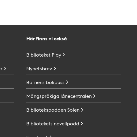
Här finns vi också
Biblioteket
Play
r
Nyhetsbrev
Barnens
bokbuss
Mångspråkiga
lånecentralen
Bibliotekspodden
Solen
Bibliotekets
novellpodd