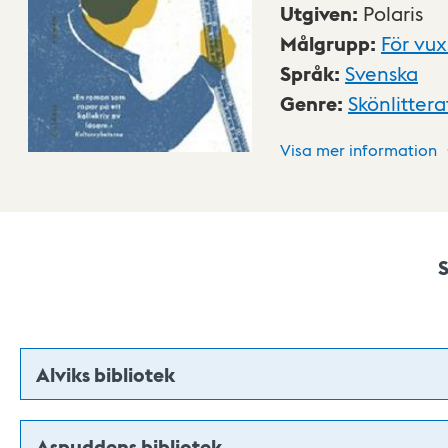
Utgiven
:
Polaris
Målgrupp
:
För vu
Språk
:
Svenska
Genre
:
Skönlittera
Visa mer information
Alviks bibliotek
Aspuddens bibliotek