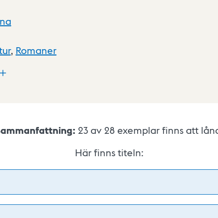
xna
tur
,
Romaner
Sammanfattning:
23 av 28
exemplar finns att lån
Här finns titeln: