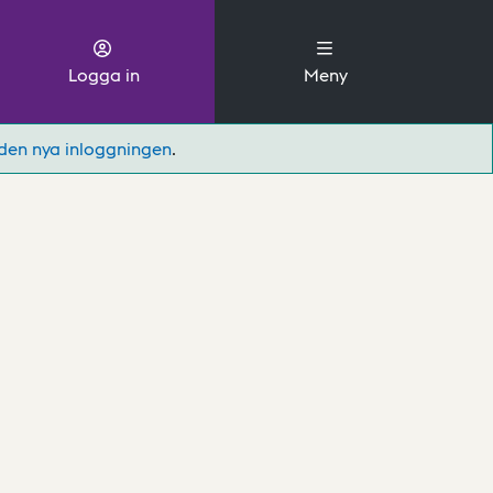
Logga in
Meny
den nya inloggningen
.