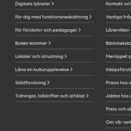
Digitala
tjänster
Kontakt oc
För dig med
funktionsnedsättning
Vanliga frå
För förskolor och
pedagoger
Lånevillkor
Boken
kommer
Biblioteksk
Lokaler och
utrustning
Meröppet 
Låna en
kulturupplevelse
Inköpsförsl
Släktforskning
Praoa hos
Tidningar, tidskrifter och
artiklar
Jobba hos
Press och
a
Om vår
ver