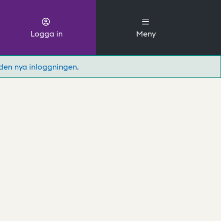
Logga in
Meny
den nya inloggningen
.