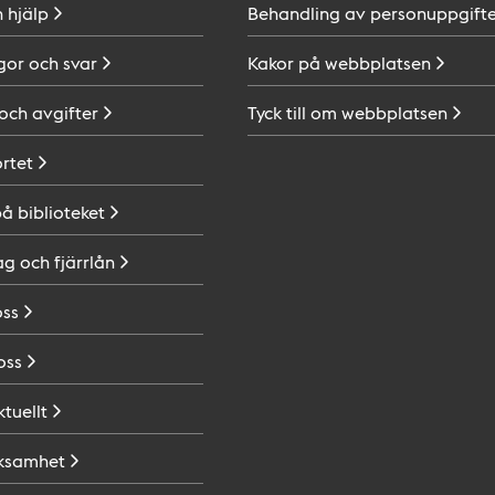
h
hjälp
Behandling av
personuppgifte
gor och
svar
Kakor på
webbplatsen
 och
avgifter
Tyck till om
webbplatsen
ortet
på
biblioteket
ag och
fjärrlån
oss
oss
ktuellt
ksamhet