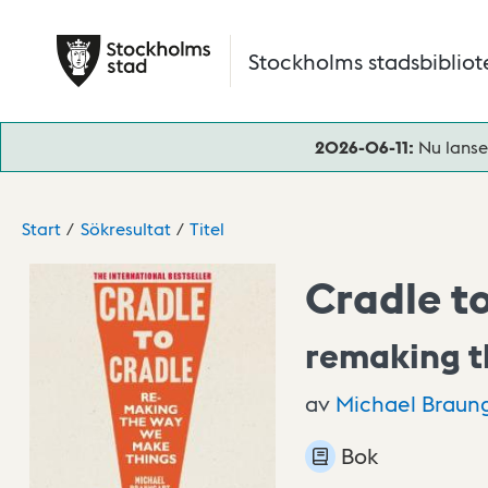
Hoppa till huvudinnehåll
Stockholms stadsbibliot
2026-06-11:
Nu lanse
Start
Sökresultat
Titel
Cradle t
remaking t
av
Michael
Braun
Bok