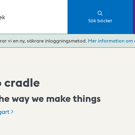
ek
Sök böcker
rar vi en ny, säkrare inloggningsmetod.
Mer information om 
o cradle
he way we make things
gart