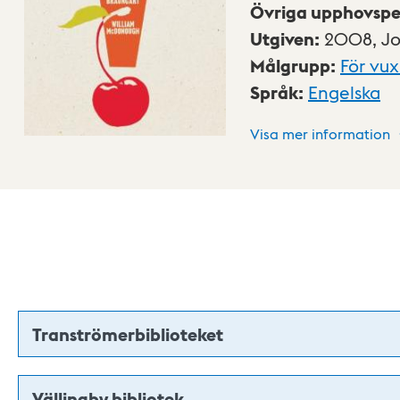
Övriga upphovspe
Utgiven
:
2008,
J
Målgrupp
:
För vu
Språk
:
Engelska
Visa mer information
Tranströmerbiblioteket
Vällingby bibliotek