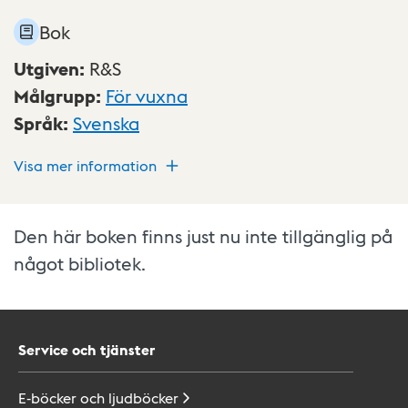
Bok
Utgiven
:
R&S
Målgrupp
:
För vuxna
Språk
:
Svenska
Visa mer information
Den här boken finns just nu inte tillgänglig på
något bibliotek.
Service och tjänster
E-böcker och
ljudböcker