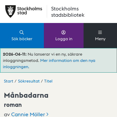
Hoppa till huvudinnehåll
Stockholms
stadsbibliotek
Sök böcker
Logga in
Meny
2026-06-11:
Nu lanserar vi en ny, säkrare
inloggningsmetod.
Mer information om den nya
inloggningen
.
Start
Sökresultat
Titel
Månbadarna
roman
av
Cannie
Möller