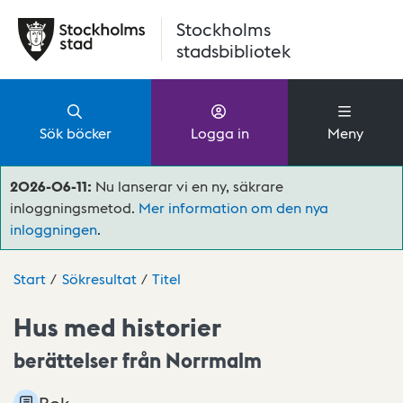
Hoppa till huvudinnehåll
Stockholms
stadsbibliotek
Sök böcker
Logga in
Meny
2026-06-11:
Nu lanserar vi en ny, säkrare
inloggningsmetod.
Mer information om den nya
inloggningen
.
Start
Sökresultat
Titel
Hus med historier
berättelser från Norrmalm
Bok