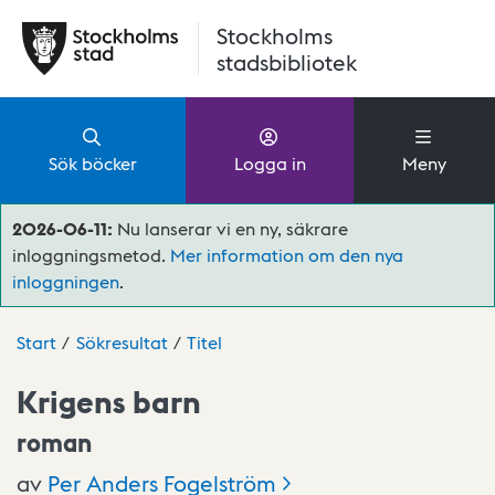
Hoppa till huvudinnehåll
Stockholms
stadsbibliotek
Sök böcker
Logga in
Meny
2026-06-11:
Nu lanserar vi en ny, säkrare
inloggningsmetod.
Mer information om den nya
inloggningen
.
Start
Sökresultat
Titel
Krigens barn
roman
av
Per Anders
Fogelström