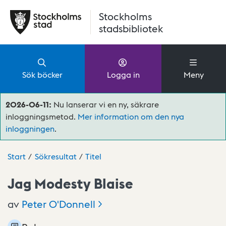
Hoppa till huvudinnehåll
Stockholms
stadsbibliotek
Sök böcker
Logga in
Meny
2026-06-11:
Nu lanserar vi en ny, säkrare
inloggningsmetod.
Mer information om den nya
inloggningen
.
Start
Sökresultat
Titel
Jag Modesty Blaise
av
Peter
O'Donnell