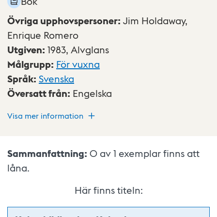
Bok
Övriga upphovspersoner
:
Jim Holdaway,
Enrique Romero
Utgiven
:
1983,
Alvglans
Målgrupp
:
För vuxna
Språk
:
Svenska
Översatt från
:
Engelska
Visa mer information
Sammanfattning:
0 av 1
exemplar finns att
låna.
Här finns titeln: