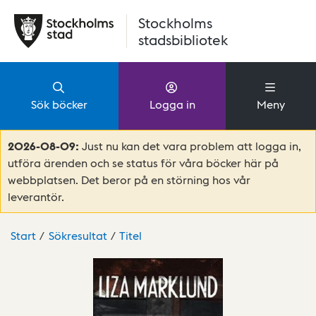
Hoppa till huvudinnehåll
Stockholms
stadsbibliotek
Sök böcker
Logga in
Meny
2026-08-09:
Just nu kan det vara problem att logga in,
utföra ärenden och se status för våra böcker här på
webbplatsen. Det beror på en störning hos vår
leverantör.
Start
Sökresultat
Titel