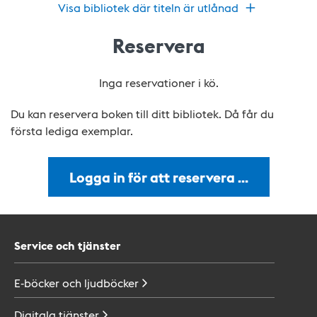
Visa bibliotek där titeln är utlånad
Reservera
Inga reservationer i kö.
Du kan reservera boken till ditt bibliotek. Då får du
första lediga exemplar.
Logga in för att reservera …
Service och tjänster
E-böcker och
ljudböcker
Digitala
tjänster