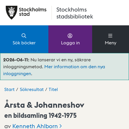
Hoppa till huvudinnehåll
Stockholms
stadsbibliotek
Sök böcker
Logga in
Meny
2026-06-11:
Nu lanserar vi en ny, säkrare
inloggningsmetod.
Mer information om den nya
inloggningen
.
Start
Sökresultat
Titel
Årsta & Johanneshov
en bildsamling 1942-1975
av
Kenneth
Ahlborn