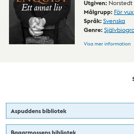
Utgiven
:
Norstedt
Målgrupp
:
För vu
Språk
:
Svenska
Genre
:
Självbiogra
Visa mer information
Aspuddens bibliotek
Bagarmossens bibliotek