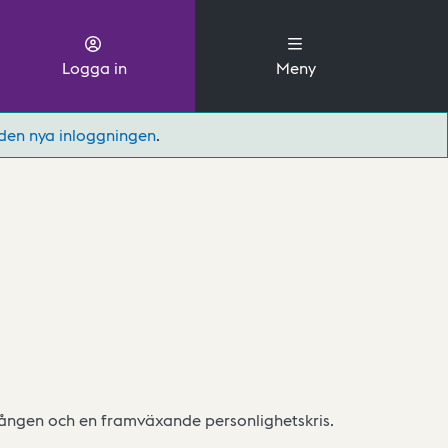
Logga in
Meny
den nya inloggningen
.
gången och en framväxande personlighetskris.