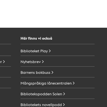
Här finns vi också
Biblioteket
Play
r
Nyhetsbrev
Barnens
bokbuss
Mångspråkiga
lånecentralen
Bibliotekspodden
Solen
Bibliotekets
novellpodd