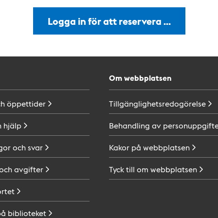
Logga in för att reservera …
Om webbplatsen
ch
öppettider
Tillgänglighetsredogörelse
h
hjälp
Behandling av
personuppgifte
gor och
svar
Kakor på
webbplatsen
 och
avgifter
Tyck till om
webbplatsen
ortet
på
biblioteket