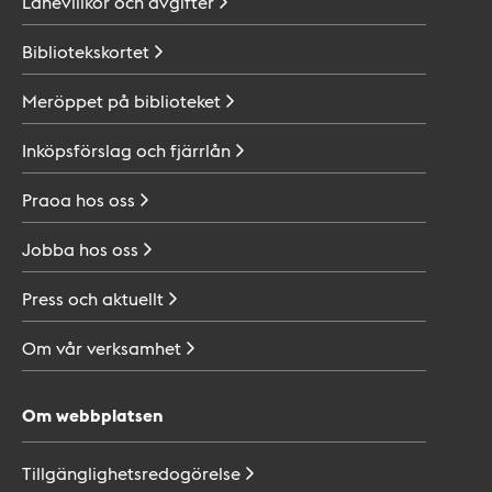
Lånevillkor och
avgifter
Bibliotekskortet
Meröppet på
biblioteket
Inköpsförslag och
fjärrlån
Praoa hos
oss
Jobba hos
oss
Press och
aktuellt
Om vår
verksamhet
Om webbplatsen
Tillgänglighetsredogörelse