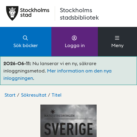
Hoppa till huvudinnehåll
Stockholms
stadsbibliotek
Sök böcker
Logga in
Meny
2026-06-11:
Nu lanserar vi en ny, säkrare
inloggningsmetod.
Mer information om den nya
inloggningen
.
Start
Sökresultat
Titel