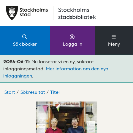
Hoppa till huvudinnehåll
Stockholms
stadsbibliotek
Sök böcker
Logga in
Meny
2026-06-11:
Nu lanserar vi en ny, säkrare
inloggningsmetod.
Mer information om den nya
inloggningen
.
Start
Sökresultat
Titel