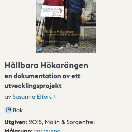
Hållbara Hökarängen
en dokumentation av ett
utvecklingsprojekt
av
Susanna
Elfors
Bok
Utgiven
:
2015,
Molin & Sorgenfrei
Målgrupp
:
För vuxna