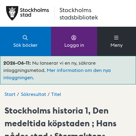
Hoppa till huvudinnehåll
Stockholms
stadsbibliotek
Sök böcker
Logga in
Meny
2026-06-11:
Nu lanserar vi en ny, säkrare
inloggningsmetod.
Mer information om den nya
inloggningen
.
Start
Sökresultat
Titel
Stockholms historia 1, Den
medeltida köpstaden ; Hans
nådes stad ; Stormaktens