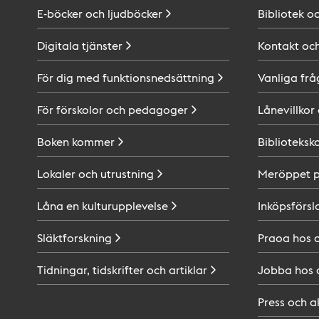
E-böcker och
ljudböcker
Bibliotek o
Digitala
tjänster
Kontakt oc
För dig med
funktionsnedsättning
Vanliga frå
För förskolor och
pedagoger
Lånevillkor
Boken
kommer
Biblioteksk
Lokaler och
utrustning
Meröppet 
Låna en
kulturupplevelse
Inköpsförsl
Släktforskning
Praoa hos
Tidningar, tidskrifter och
artiklar
Jobba hos
Press och
a