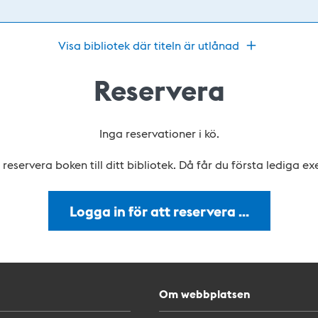
Visa bibliotek där titeln är utlånad
Reservera
Inga reservationer i kö.
reservera boken till ditt bibliotek. Då får du första lediga e
Logga in för att reservera …
Om webbplatsen