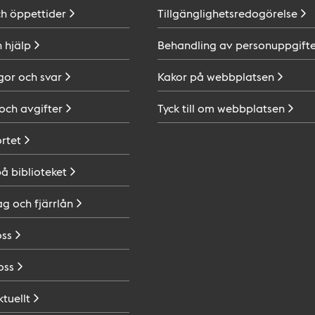
ch
öppettider
Tillgänglighetsredogörelse
h
hjälp
Behandling av
personuppgifte
gor och
svar
Kakor på
webbplatsen
 och
avgifter
Tyck till om
webbplatsen
ortet
på
biblioteket
ag och
fjärrlån
oss
oss
ktuellt