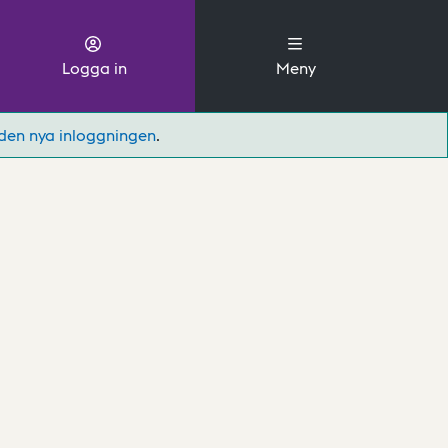
Logga in
Meny
den nya inloggningen
.