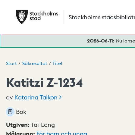
Hoppa till huvudinnehåll
Stockholms stadsbibliot
2026-06-11:
Nu lanse
Start
Sökresultat
Titel
Katitzi Z-1234
av
Katarina
Taikon
Bok
Utgiven
:
Tai-Lang
Målgrupp
:
För barn och unga