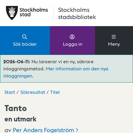
Hoppa till huvudinnehåll
Stockholms
stadsbibliotek
Sök böcker
Logga in
Meny
2026-06-11:
Nu lanserar vi en ny, säkrare
inloggningsmetod.
Mer information om den nya
inloggningen
.
Start
Sökresultat
Titel
Tanto
en utmark
av
Per Anders
Fogelström