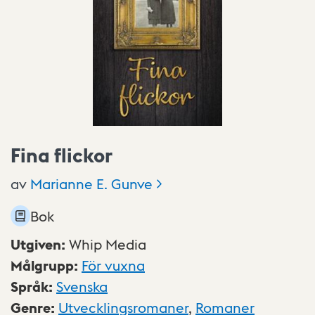
Fina flickor
av
Marianne E.
Gunve
Bok
Utgiven
:
Whip Media
Målgrupp
:
För vuxna
Språk
:
Svenska
Genre
:
Utvecklingsromaner
,
Romaner