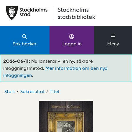
Hoppa till huvudinnehåll
Stockholms
stadsbibliotek
Sök böcker
Logga in
Meny
2026-06-11:
Nu lanserar vi en ny, säkrare
inloggningsmetod.
Mer information om den nya
inloggningen
.
Start
Sökresultat
Titel