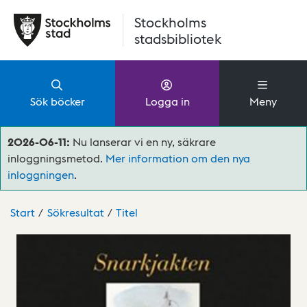
Hoppa till huvudinnehåll
Stockholms
stadsbibliotek
Sök böcker
Logga in
Meny
2026-06-11:
Nu lanserar vi en ny, säkrare
inloggningsmetod.
Mer information om den nya
inloggningen
.
Start
Sökresultat
Titel