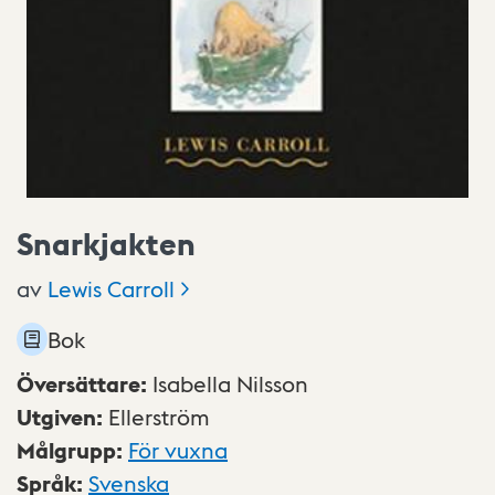
Snarkjakten
av
Lewis
Carroll
Bok
Översättare
:
Isabella Nilsson
Utgiven
:
Ellerström
Målgrupp
:
För vuxna
Språk
:
Svenska