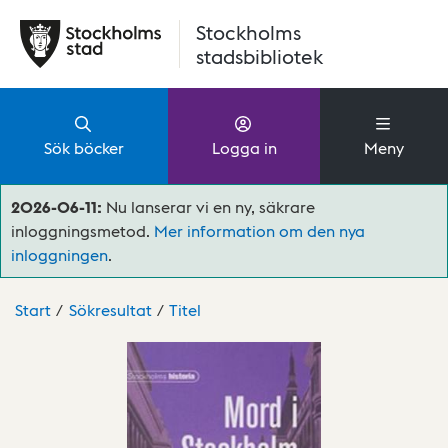
Hoppa till huvudinnehåll
Stockholms
stadsbibliotek
Sök böcker
Logga in
Meny
2026-06-11:
Nu lanserar vi en ny, säkrare
inloggningsmetod.
Mer information om den nya
inloggningen
.
Start
Sökresultat
Titel