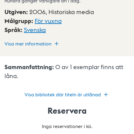
hundra gånger vanligare än i dag.
Utgiven
:
2006,
Historiska media
Målgrupp
:
För vuxna
Språk
:
Svenska
Visa mer information
Sammanfattning:
0 av 1
exemplar finns att
låna.
Visa bibliotek där titeln är utlånad
Reservera
Inga reservationer i kö.